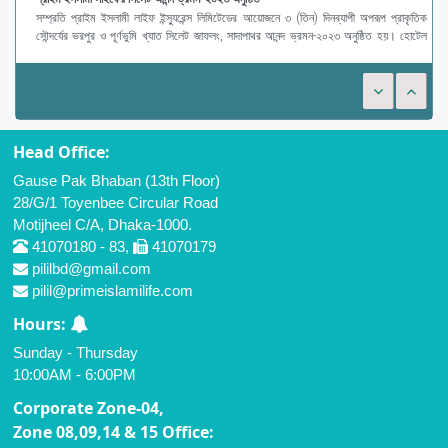
সম্প্রতি প্রাইম ইসলামী লাইফ ইন্স্যুরেন্স লিমিটেডের আয়োজনে ৩ (তিন) দিনব্যাপী অপরূপ প্রাকৃতিক
সৌন্দর্যের ভরপুর ও পূর্ণভুমি খ্যাত সিলেট জাফলং, সাদাপাথর আনন্দ ভ্রমন-২০২৩ অনুষ্ঠিত হয়। হোটেল
গার্ডেন ইন-এর ব
Head Office:
Gause Pak Bhaban (13th Floor)
28/G/1 Toyenbee Circular Road
Motijheel C/A, Dhaka-1000.
41070180 - 83,
41070179
pililbd@gmail.com
pilil@primeislamilife.com
Hours:
Sunday - Thursday
10:00AM - 6:00PM
Corporate Zone-04,
Zone 08,09,14 & 15 Office: