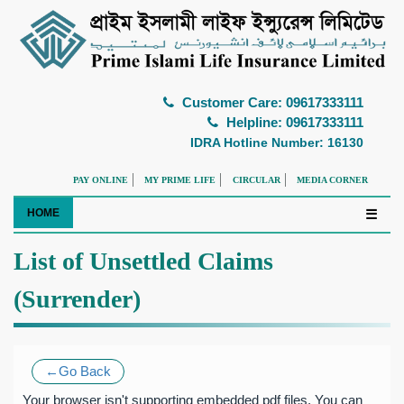
Customer Care: 09617333111
Helpline: 09617333111
IDRA Hotline Number: 16130
PAY ONLINE
MY PRIME LIFE
CIRCULAR
MEDIA CORNER
HOME
☰
List of Unsettled Claims
(Surrender)
←Go Back
Your browser isn't supporting embedded pdf files. You can