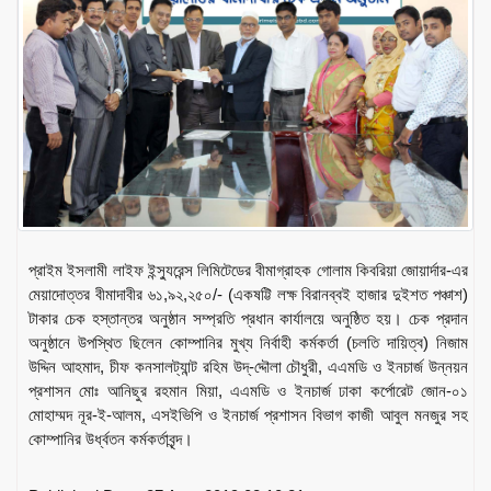
প্রাইম ইসলামী লাইফ ইন্স্যুরেন্স লিমিটেডের বীমাগ্রাহক গোলাম কিবরিয়া জোয়ার্দার-এর
মেয়াদোত্তর বীমাদাবীর ৬১,৯২,২৫০/- (একষট্টি লক্ষ বিরানব্বই হাজার দুইশত পঞ্চাশ)
টাকার চেক হস্তান্তর অনুষ্ঠান সম্প্রতি প্রধান কার্যালয়ে অনুষ্ঠিত হয়। চেক প্রদান
অনুষ্ঠানে উপস্থিত ছিলেন কোম্পানির মুখ্য নির্বাহী কর্মকর্তা (চলতি দায়িত্ব) নিজাম
উদ্দিন আহমাদ, চীফ কনসালট্যান্ট রহিম উদ্-দ্দৌলা চৌধুরী, এএমডি ও ইনচার্জ উন্নয়ন
প্রশাসন মোঃ আনিছুর রহমান মিয়া, এএমডি ও ইনচার্জ ঢাকা কর্পোরেট জোন-০১
মোহাম্মদ নূর-ই-আলম, এসইভিপি ও ইনচার্জ প্রশাসন বিভাগ কাজী আবুল মনজুর সহ
কোম্পানির উর্ধ্বতন কর্মকর্তাবৃন্দ।