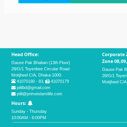
Head Office:
Corporate 
Zone 08,09,
Gause Pak Bhaban (13th Floor)
28/G/1 Toyenbee Circular Road
Gause Pak Bh
Motijheel C/A, Dhaka-1000.
28/G/1 Toyen
41070180 - 83,
41070179
Motijheel C/
pililbd@gmail.com
pilil@primeislamilife.com
Hours:
Sunday - Thursday
10:00AM - 6:00PM