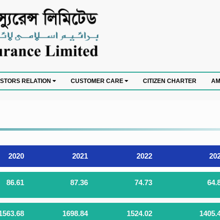
CITIZEN CHARTER
ESTORS RELATION
CUSTOMER CARE
AM
2020
2021
2022
20
86.61
87.36
74.73
64.
1563.68
1698.84
1524.02
1405.