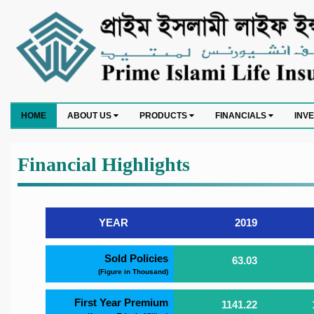
HOME
ABOUT US
PRODUCTS
FINANCIALS
INV
Financial Highlights
YEAR
2019
Sold Policies
63.03
(Figure in Thousand)
First Year Premium
1141.22