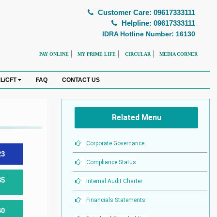
Customer Care: 09617333111
Helpline: 09617333111
IDRA Hotline Number: 16130
PAY ONLINE
MY PRIME LIFE
CIRCULAR
MEDIA CORNER
FAQ
CONTACT US
L/CFT
Related Menu
Corporate Governance
23
Compliance Status
85
Internal Audit Charter
Financials Statements
40