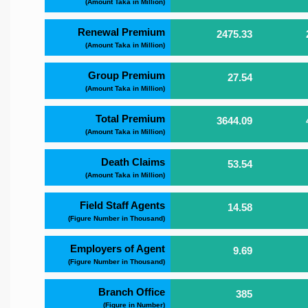
(Amount Taka in Million)
Renewal Premium
2475.33
(Amount Taka in Million)
Group Premium
27.54
(Amount Taka in Million)
Total Premium
3644.09
(Amount Taka in Million)
Death Claims
53.54
(Amount Taka in Million)
Field Staff Agents
14.58
(Figure Number in Thousand)
Employers of Agent
9.69
(Figure Number in Thousand)
Branch Office
385
(Figure in Number)