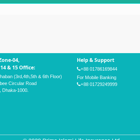
Zone-04,
Help & Support
14 & 15 Office:
+88 01786169844
aban (3rd,4th,5th & 6th Floor)
For Mobile Banking
bee Circular Road
+88 01729249999
A, Dhaka-1000.