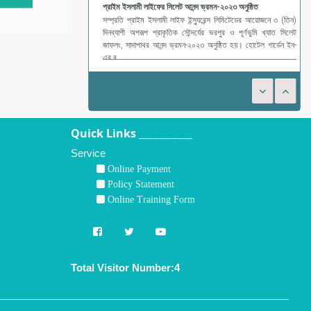
সম্প্রতি প্রাইম ইসলামী লাইফ ইন্স্যুরেন্স লিমিটেডের আয়োজনে ৩ (তিন)
দিনব্যাপী অপরূপ প্রাকৃতিক সৌন্দর্যের ভরপুর ও পূর্ণভুমি খ্যাত সিলেট
জাফলং, সাদাপাথর আনন্দ ভ্রমন-২০২৩ অনুষ্ঠিত হয়। হোটেল গার্ডেন ইন-
এর ব
Quick Links ___________
Service
Online Payment
Policy Statement
Online Training Form
Total Visitor Number:4