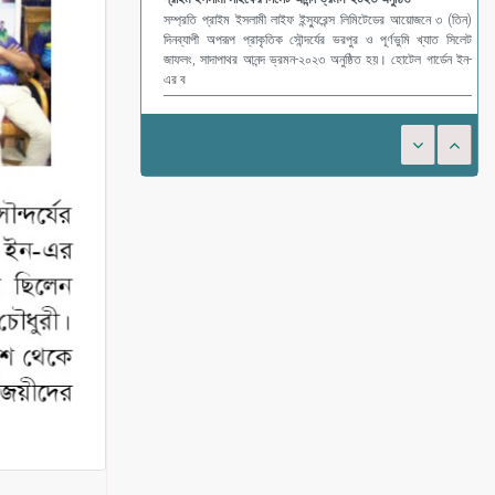
সম্প্রতি প্রাইম ইসলামী লাইফ ইন্স্যুরেন্স লিমিটেডের আয়োজনে ৩ (তিন)
দিনব্যাপী অপরূপ প্রাকৃতিক সৌন্দর্যের ভরপুর ও পূর্ণভুমি খ্যাত সিলেট
জাফলং, সাদাপাথর আনন্দ ভ্রমন-২০২৩ অনুষ্ঠিত হয়। হোটেল গার্ডেন ইন-
এর ব