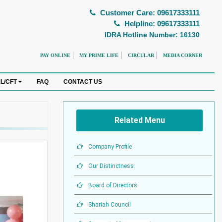
Customer Care: 09617333111
Helpline: 09617333111
IDRA Hotline Number: 16130
PAY ONLINE
MY PRIME LIFE
CIRCULAR
MEDIA CORNER
FAQ
CONTACT US
L/CFT
Related Menu
Company Profile
Our Distinctness
Board of Directors
Shariah Council