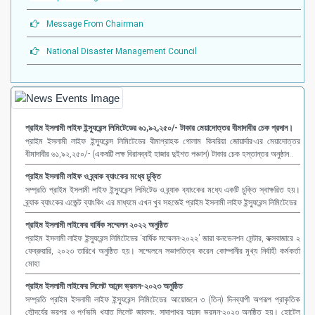
Message From Chairman
National Disaster Management Council
প্রাইম ইসলামী লাইফ ইন্স্যুরেন্স লিমিটেডের ৬১,৯২,২৫০/- টাকার মেয়াদোত্তর বীমাদাবীর চেক প্রদান।
প্রাইম ইসলামী লাইফ ইন্স্যুরেন্স লিমিটেডের বীমাগ্রাহক গোলাম কিবরিয়া জোয়ার্দার-এর মেয়াদোত্তর
বীমাদাবীর ৬১,৯২,২৫০/- (একষট্টি লক্ষ বিরানব্বই হাজার দুইশত পঞ্চাশ) টাকার চেক হস্তান্তর অনুষ্ঠান..
প্রাইম ইসলামী লাইফ ও ব্র্যাক ব্যাংকের মধ্যে চুক্তি
সম্প্রতি প্রাইম ইসলামী লাইফ ইন্স্যুরেন্স লিমিটেড ও ব্র্যাক ব্যাংকের মধ্যে একটি চুক্তি স্বাক্ষরিত হয়।
ব্র্যাক ব্যাংকের এজেন্ট ব্যাংকিং এর মাধ্যমে এখন খুব সহজেই প্রাইম ইসলামী লাইফ ইন্স্যুরেন্স লিমিটেডের
প্রাইম ইসলামী লাইফের বার্ষিক সম্মেলন ২০২২ অনুষ্ঠিত
প্রাইম ইসলামী লাইফ ইন্স্যুরেন্স লিমিটেডের ‘বার্ষিক সম্মেলন-২০২২’ জারা কনভেনশন সেন্টার, কক্সবাজারে ২
ফেব্রুয়ারি, ২০২৩ তারিখে অনুষ্ঠিত হয়। সম্মেলনে সভাপতিত্ব করেন কোম্পানীর মুখ্য নির্বাহী কর্মকর্তা
মোহা
প্রাইম ইসলামী লাইফের সিলেট আনন্দ ভ্রমন-২০২৩ অনুষ্ঠিত
সম্প্রতি প্রাইম ইসলামী লাইফ ইন্স্যুরেন্স লিমিটেডের আয়োজনে ৩ (তিন) দিনব্যাপী অপরূপ প্রাকৃতিক
সৌন্দর্যের ভরপুর ও পূর্ণভুমি খ্যাত সিলেট জাফলং, সাদাপাথর আনন্দ ভ্রমন-২০২৩ অনুষ্ঠিত হয়। হোটেল