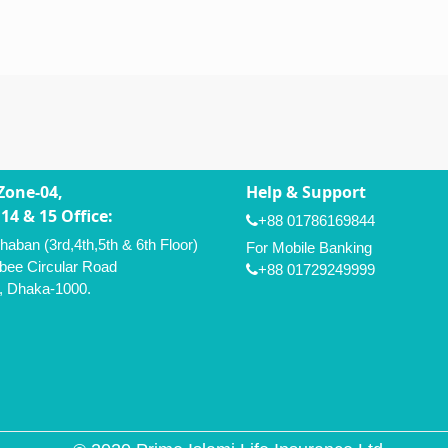
Zone-04,
Help & Support
14 & 15 Office:
+88 01786169844
aban (3rd,4th,5th & 6th Floor)
For Mobile Banking
bee Circular Road
+88 01729249999
A, Dhaka-1000.