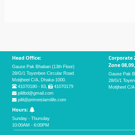
Head Office:
Corporate 
Zone 08,09,
Gause Pak Bhaban (13th Floor)
28/G/1 Toyenbee Circular Road
Gause Pak Bh
Motijheel C/A, Dhaka-1000.
28/G/1 Toyen
41070180 - 83,
41070179
Motijheel C/
pililbd@gmail.com
pilil@primeislamilife.com
Hours:
Sunday - Thursday
10:00AM - 6:00PM