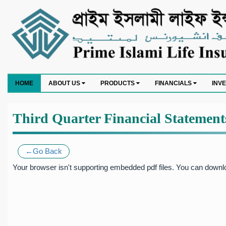
HOME
ABOUT US
PRODUCTS
FINANCIALS
INV
Third Quarter Financial Statement
←Go Back
Your browser isn't supporting embedded pdf files. You can downlo