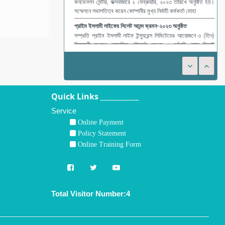
সম্প্রতি প্রাইম ইসলামী লাইফ ইন্স্যুরেন্স লিমিটেডের আয়োজনে ৩ (তিন)
দিনব্যাপী অপরূপ প্রাকৃতিক সৌন্দর্যের ভরপুর ও পূর্ণভুমি খ্যাত সিলেট
জাফলং, সাদাপাথর আনন্দ ভ্রমন-২০২৩ অনুষ্ঠিত হয়। হোটেল গার্ডেন ইন-
এর ব
Quick Links ___________
Service
Online Payment
Policy Statement
Online Training Form
Total Visitor Number:4