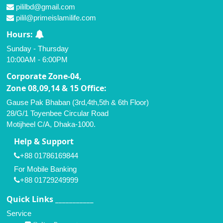
pililbd@gmail.com
pilil@primeislamilife.com
Hours:
Sunday - Thursday
10:00AM - 6:00PM
Corporate Zone-04,
Zone 08,09,14 & 15 Office:
Gause Pak Bhaban (3rd,4th,5th & 6th Floor)
28/G/1 Toyenbee Circular Road
Motijheel C/A, Dhaka-1000.
Help & Support
+88 01786169844
For Mobile Banking
+88 01729249999
Quick Links ___________
Service