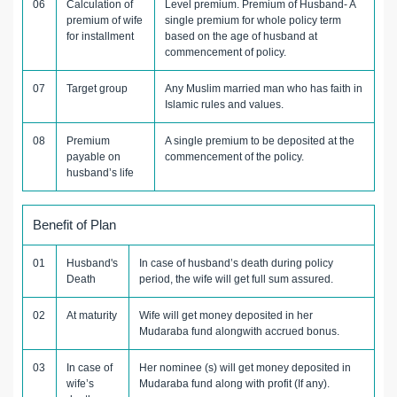
06
Calculation of
Level premium. Premium of Husband- A
premium of wife
single premium for whole policy term
for installment
based on the age of husband at
commencement of policy.
07
Target group
Any Muslim married man who has faith in
Islamic rules and values.
08
Premium
A single premium to be deposited at the
payable on
commencement of the policy.
husband’s life
Benefit of Plan
01
Husband's
In case of husband’s death during policy
Death
period, the wife will get full sum assured.
02
At maturity
Wife will get money deposited in her
Mudaraba fund alongwith accrued bonus.
03
In case of
Her nominee (s) will get money deposited in
wife’s
Mudaraba fund along with profit (If any).