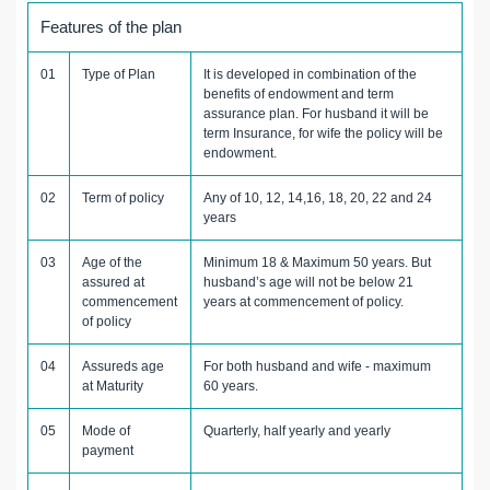
Features of the plan
01
Type of Plan
It is developed in combination of the
benefits of endowment and term
assurance plan. For husband it will be
term Insurance, for wife the policy will be
endowment.
02
Term of policy
Any of 10, 12, 14,16, 18, 20, 22 and 24
years
03
Age of the
Minimum 18 & Maximum 50 years. But
assured at
husband’s age will not be below 21
commencement
years at commencement of policy.
of policy
04
Assureds age
For both husband and wife - maximum
at Maturity
60 years.
05
Mode of
Quarterly, half yearly and yearly
payment