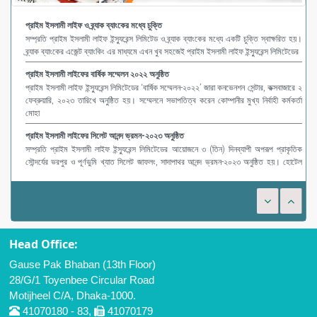
প্রাইম ইসলামী লাইফ ও ব্র্যাক ব্যাংকের মধ্যে চুক্তি
সম্প্রতি প্রাইম ইসলামী লাইফ ইন্স্যুরেন্স লিমিটেড ও ব্র্যাক ব্যাংকের মধ্যে একটি চুক্তি স্বাক্ষরিত হয়।
ব্র্যাক ব্যাংকের এজেন্ট ব্যাংকিং এর মাধ্যমে এখন খুব সহজেই প্রাইম ইসলামী লাইফ ইন্স্যুরেন্স লিমিটেডের
প্রাইম ইসলামী লাইফের বার্ষিক সম্মেলন ২০২২ অনুষ্ঠিত
প্রাইম ইসলামী লাইফ ইন্স্যুরেন্স লিমিটেডের ‘বার্ষিক সম্মেলন-২০২২’ জারা কনভেনশন সেন্টার, কক্সবাজারে ২
ফেব্রুয়ারি, ২০২৩ তারিখে অনুষ্ঠিত হয়। সম্মেলনে সভাপতিত্ব করেন কোম্পানীর মুখ্য নির্বাহী কর্মকর্তা
মোহা
প্রাইম ইসলামী লাইফের সিলেট আনন্দ ভ্রমন-২০২৩ অনুষ্ঠিত
সম্প্রতি প্রাইম ইসলামী লাইফ ইন্স্যুরেন্স লিমিটেডের আয়োজনে ৩ (তিন) দিনব্যাপী অপরূপ প্রাকৃতিক
সৌন্দর্যের ভরপুর ও পূর্ণভুমি খ্যাত সিলেট জাফলং, সাদাপাথর আনন্দ ভ্রমন-২০২৩ অনুষ্ঠিত হয়। হোটেল
গার্ডেন ইন-এর ব
Head Office:
Gause Pak Bhaban (13th Floor)
28/G/1 Toyenbee Circular Road
Motijheel C/A, Dhaka-1000.
41070180 - 83,
41070179