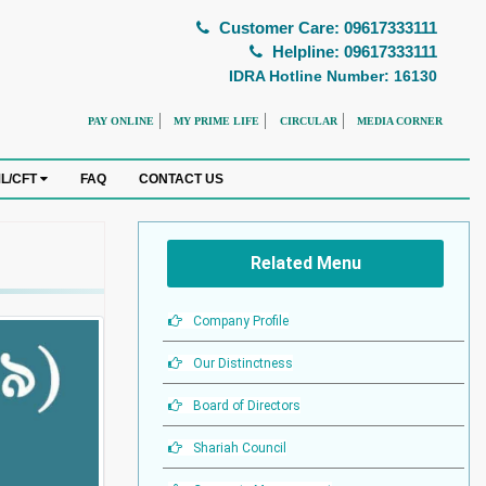
Customer Care: 09617333111
Helpline: 09617333111
IDRA Hotline Number: 16130
PAY ONLINE
MY PRIME LIFE
CIRCULAR
MEDIA CORNER
FAQ
CONTACT US
L/CFT
Related Menu
Company Profile
Our Distinctness
Board of Directors
Shariah Council