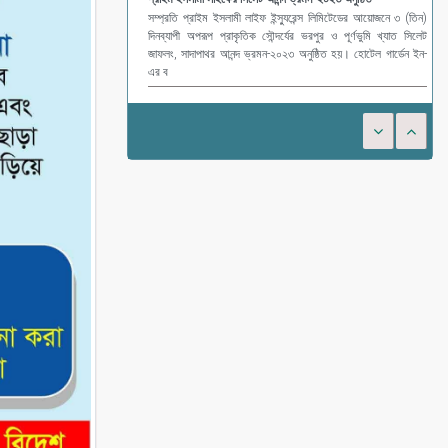
সম্প্রতি প্রাইম ইসলামী লাইফ ইন্স্যুরেন্স লিমিটেডের আয়োজনে ৩ (তিন)
দিনব্যাপী অপরূপ প্রাকৃতিক সৌন্দর্যের ভরপুর ও পূর্ণভুমি খ্যাত সিলেট
জাফলং, সাদাপাথর আনন্দ ভ্রমন-২০২৩ অনুষ্ঠিত হয়। হোটেল গার্ডেন ইন-
এর ব